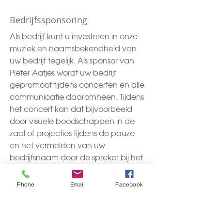
Bedrijfssponsoring
Als bedrijf kunt u investeren in onze
muziek en naamsbekendheid van
uw bedrijf tegelijk. Als sponsor van
Pieter Aafjes wordt uw bedrijf
gepromoot tijdens concerten en alle
communicatie daaromheen. Tijdens
het concert kan dat bijvoorbeeld
door visuele boodschappen in de
zaal of projecties tijdens de pauze
en het vermelden van uw
bedrijfsnaam door de spreker bij het
concert. Ook kunt u namens uw
bedrijf uw relaties uitnodigen voor
Phone
Email
Facebook
deze concerten, waar eventueel
speciale plaatsen voor worden