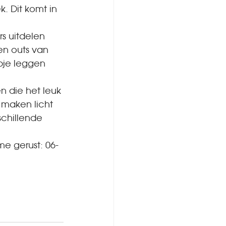
 Dit komt in 
s uitdelen 
en outs van 
pje leggen 
 die het leuk 
maken licht 
schillende 
me gerust: 06-