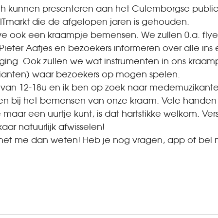
h kunnen presenteren aan het Culemborgse publiek.
ITmarkt die de afgelopen jaren is gehouden. 
we ook een kraampje bemensen. We zullen 0.a. flyer
Pieter Aafjes en bezoekers informeren over alle ins 
ing. Ook zullen we wat instrumenten in ons kraam
arianten) waar bezoekers op mogen spelen. 
 van 12-18u en ik ben op zoek naar medemuzikanten
en bij het bemensen van onze kraam. Vele handen 
e maar een uurtje kunt, is dat hartstikke welkom. Ver
ar natuurlijk afwisselen! 
t het me dan weten! Heb je nog vragen, app of bel 