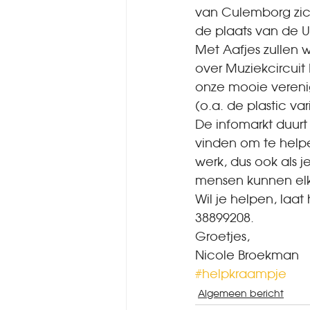
van Culemborg zic
de plaats van de U
Met Aafjes zullen 
over Muziekcircuit 
onze mooie verenig
(o.a. de plastic v
De infomarkt duurt
vinden om te help
werk, dus ook als j
mensen kunnen elka
Wil je helpen, laa
38899208.
Groetjes,
Nicole Broekman
#helpkraampje
Algemeen bericht