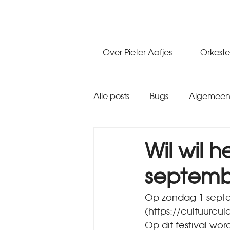
Over Pieter Aafjes
Orkest
Alle posts
Bugs
Algemeen 
Wil wil h
septemb
Op zondag 1 septem
(https://cultuurcul
Op dit festival wo