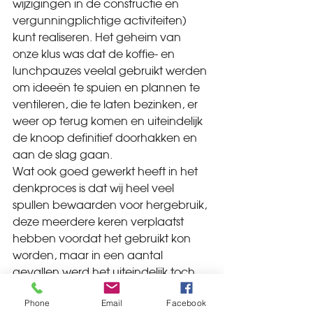
wijzigingen in de constructie en 
vergunningplichtige activiteiten)  
kunt realiseren. Het geheim van 
onze klus was dat de koffie- en 
lunchpauzes veelal gebruikt werden 
om ideeën te spuien en plannen te 
ventileren, die te laten bezinken, er 
weer op terug komen en uiteindelijk 
de knoop definitief doorhakken en 
aan de slag gaan.
Wat ook goed gewerkt heeft in het 
denkproces is dat wij heel veel 
spullen bewaarden voor hergebruik, 
deze meerdere keren verplaatst 
hebben voordat het gebruikt kon 
worden, maar in een aantal 
gevallen werd het uiteindelijk toch 
niet te gebruikt en afgevoerd naar 
Phone
Email
Facebook
het stort.