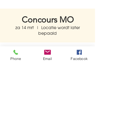
Concours MO
za 14 mrt
  |  
Locatie wordt later
bepaald
Tijd en locatie
Phone
Email
Facebook
14 mrt 2026, 10:00 – 17:00
Locatie wordt later bepaald
Deel dit evenement
© 2026 by Koninklijke Harmonie Pieter Aafjes.